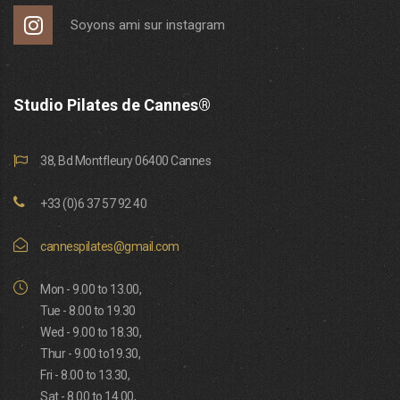
Soyons ami sur instagram
Studio Pilates de Cannes®
38, Bd Montfleury 06400 Cannes
+33 (0)6 37 57 92 40
cannespilates@gmail.com
Mon - 9.00 to 13.00,
Tue - 8.00 to 19.30
Wed - 9.00 to 18.30,
Thur - 9.00 to19.30,
Fri - 8.00 to 13.30,
Sat - 8.00 to 14.00,