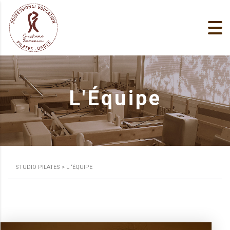
L'Équipe
STUDIO PILATES
>
L ‘ÉQUIPE