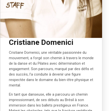
Cristiane Domenici
Cristiane Domenici, une v
éritable passionnée du
mouvement, a forgé son chemin
à
travers le monde
de la danse et du Pilates avec détermination et
engagement. Son parcours, marqué par des défis et
des succ
è
s, l’a conduite
à
devenir une figure
respectée dans le domaine du bien-
ê
tre physique et
mental.
En tant que danseuse, elle a parcouru un chemin
impressionnant, de ses débuts au Bré
sil à
son
immersion dans les ballets prestigieux en France.
Malgré les obstacles, tels que la fracture vertébrale