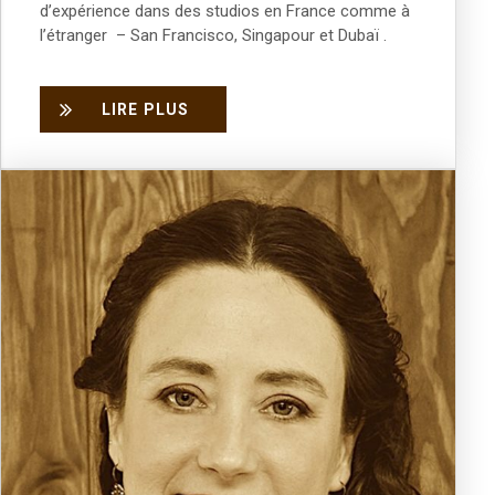
d’expérience dans des studios en France comme
à
l’é
tranger
– San Francisco, Singapour et Duba
ï
.
LIRE PLUS