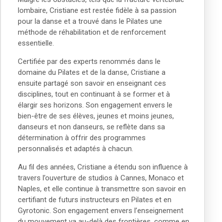
lombaire, Cristiane est resté
e fidè
le à
sa passion
pour la danse et a trouvé dans le Pilates une
méthode de réhabilitation et de renforcement
essentielle.
Certifiée par des experts renommés dans le
domaine du Pilates et de la danse, Cristiane a
ensuite partagé son savoir en enseignant ces
disciplines, tout en continuant
à se former et
à
élargir ses horizons. Son engagement envers le
bien-
ê
tre de ses é
l
è
ves, jeunes et moins jeunes,
danseurs et non danseurs, se refl
è
te dans sa
détermination
à
offrir des programmes
personnalisés et adapté
s à
chacun.
Au fil des anné
es, Cristiane a
étendu son influence
à
travers l’ouverture de studios
à
Cannes, Monaco et
Naples, et elle continue
à
transmettre son savoir en
certifiant de futurs instructeurs en Pilates et en
Gyrotonic. Son engagement envers l’enseignement
du mouvement va au-del
à
des fronti
è
res, comme en