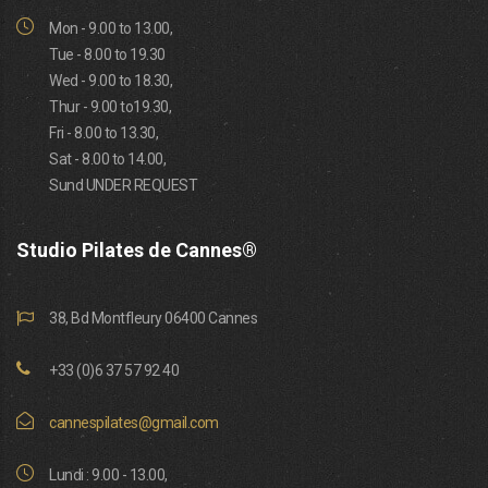
Mon - 9.00 to 13.00,
Tue - 8.00 to 19.30
Wed - 9.00 to 18.30,
Thur - 9.00 to19.30,
Fri - 8.00 to 13.30,
Sat - 8.00 to 14.00,
Sund UNDER REQUEST
Studio Pilates de Cannes®
38, Bd Montfleury 06400 Cannes
+33 (0)6 37 57 92 40
cannespilates@gmail.com
Lundi : 9.00 - 13.00,