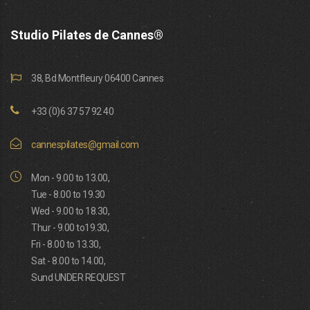
Studio Pilates de Cannes®
38, Bd Montfleury 06400 Cannes
+33 (0)6 37 57 92 40
cannespilates@gmail.com
Mon - 9.00 to 13.00,
Tue - 8.00 to 19.30
Wed - 9.00 to 18.30,
Thur - 9.00 to19.30,
Fri - 8.00 to 13.30,
Sat - 8.00 to 14.00,
Sund UNDER REQUEST